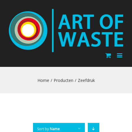
Home
/
Producten
/
Zeefdruk
Sort by
Name