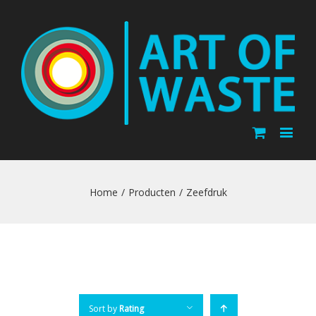
Home
/
Producten
/
Zeefdruk
Sort by
Rating