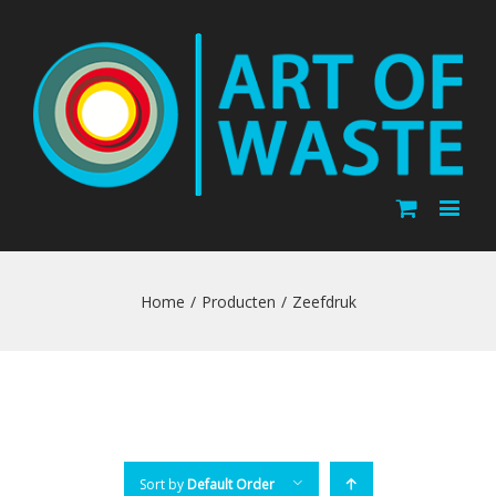
Home
/
Producten
/
Zeefdruk
Sort by
Default Order