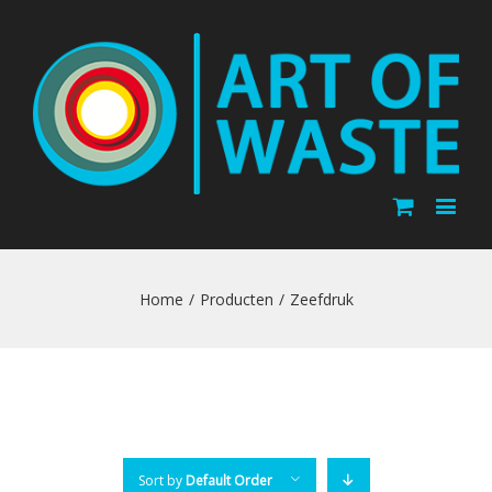
Home
/
Producten
/
Zeefdruk
Sort by
Default Order