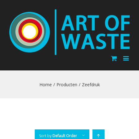
Home
/
Producten
/
Zeefdruk
Sort by
Default Order