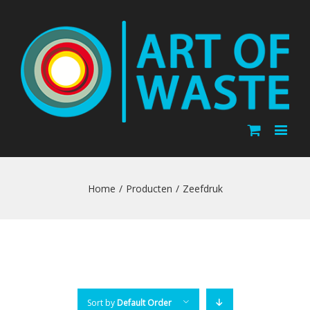
Home
/
Producten
/
Zeefdruk
Sort by
Default Order