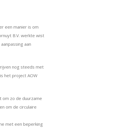
t er een manier is om
ornuyt B.V. werkte wist
n aanpassing aan
drijven nog steeds met
e is het project AOW
nst om zo de duurzame
en om de circulaire
ene met een beperking