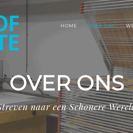
HOME
OVER ONS
W
OVER ONS
Streven naar een Schonere Werel