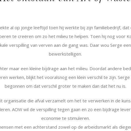
te al op jonge leeftijd toen hij werkte bij zijn familiebedrijf, da
eren te creëren om zo het milieu te helpen. Toen hij nog voor K
 lokale verspilling van verven aan de gang was. Daar wou Serge ee
bewerkstelligen.
hter maar een kleine bijdrage aan het milieu. Doordat andere be
ren werken, blijkt het vooralsnog een klein verschil te zijn. Serg
begonnen om dat verschil groter te maken dan dat het nu is.
t organisatie die afval verzamelt om het te verwerken in de ku
eren. AOW wil de verspilling tegen gaan en zo een bijdrage lever
economie te stimuleren.
ensen met een achterstand zowel op de arbeidsmarkt als dieg