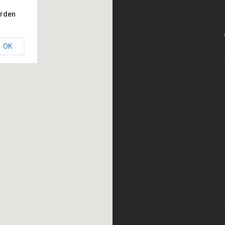
orden
OK