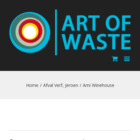
Home
/
Afval Verf
,
Jeroen
/
Ami Winehouse