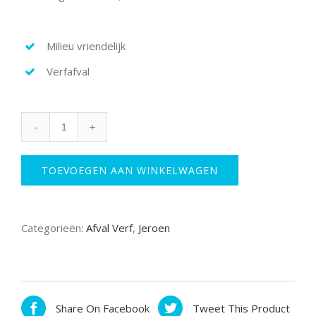
Milieu vriendelijk
Verfafval
Ami
Winehouse
aantal
TOEVOEGEN AAN WINKELWAGEN
Categorieën:
Afval Verf
,
Jeroen
Share On Facebook
Tweet This Product