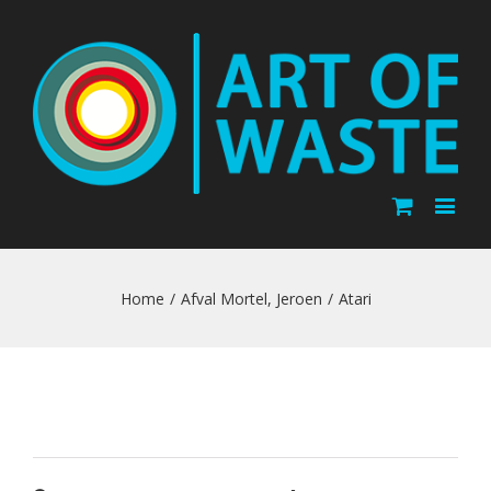
Home
/
Afval Mortel
,
Jeroen
/
Atari