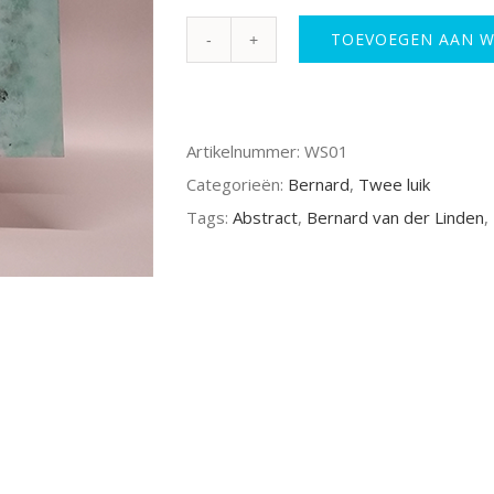
De
TOEVOEGEN AAN 
Weerspiegeling
aantal
Artikelnummer:
WS01
Categorieën:
Bernard
,
Twee luik
Tags:
Abstract
,
Bernard van der Linden
,