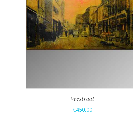
Veestraat
€
450,00