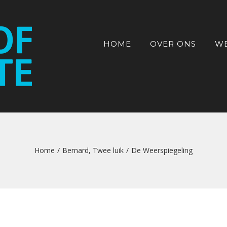
HOME
OVER ONS
W
Home
/
Bernard
,
Twee luik
/
De Weerspiegeling