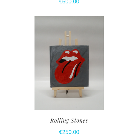
€
600,00
Rolling Stones
€
250,00