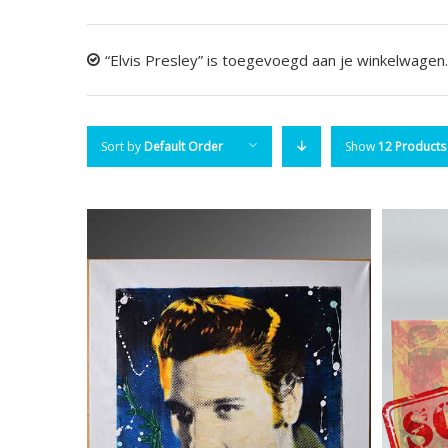
“Elvis Presley” is toegevoegd aan je winkelwagen.
Sort by
Default Order
Show
12 Products