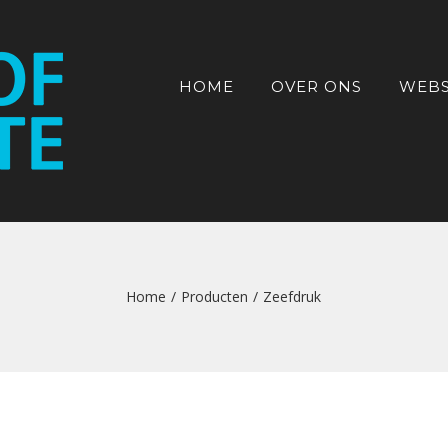
HOME
OVER ONS
WEB
Home
/
Producten
/
Zeefdruk