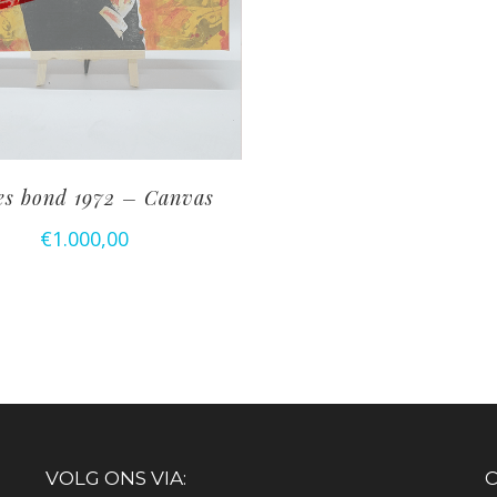
s bond 1972 – Canvas
€
1.000,00
VOLG ONS VIA:
C