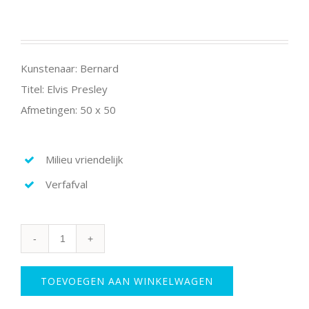
Kunstenaar: Bernard
Titel: Elvis Presley
Afmetingen: 50 x 50
Milieu vriendelijk
Verfafval
Elvis
Presley
aantal
TOEVOEGEN AAN WINKELWAGEN