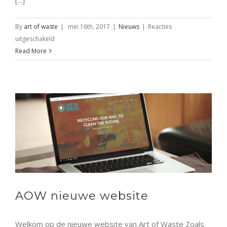
By
art of waste
|
mei 16th, 2017
|
Nieuws
|
Reacties
voor
uitgeschakeld
Expositie
Read More
schilderijen
in
gemengde
technieken
AOW nieuwe website
Welkom op de nieuwe website van Art of Waste Zoals