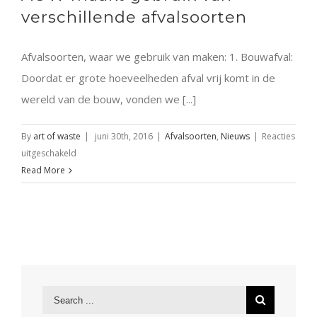
verschillende afvalsoorten
Afvalsoorten, waar we gebruik van maken: 1. Bouwafval:
Doordat er grote hoeveelheden afval vrij komt in de
wereld van de bouw, vonden we [...]
By
art of waste
|
juni 30th, 2016
|
Afvalsoorten
,
Nieuws
|
Reacties
voor
uitgeschakeld
AOW
Read More
maakt
gebruik
van
verschillende
afvalsoorten