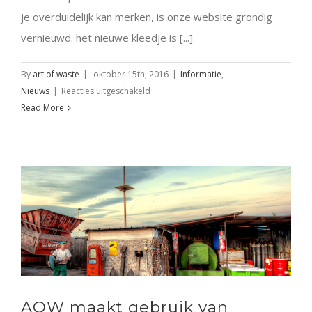
je overduidelijk kan merken, is onze website grondig
vernieuwd. het nieuwe kleedje is [...]
By
art of waste
|
oktober 15th, 2016
|
Informatie
,
voor
Nieuws
|
Reacties uitgeschakeld
AOW
Read More
nieuwe
website
AOW maakt gebruik van