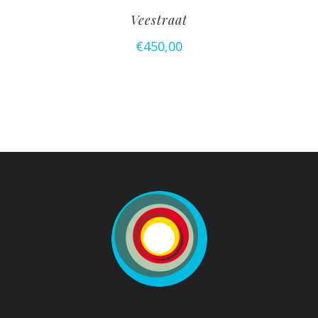
Veestraat
€
450,00