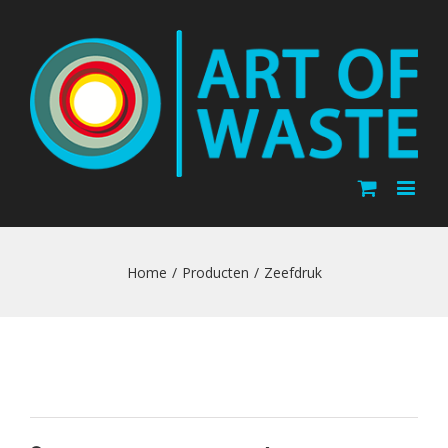
Home
/
Producten
/
Zeefdruk