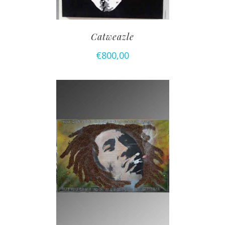
Catweazle
€
800,00