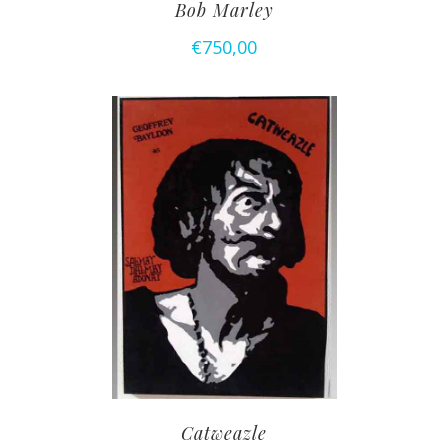
Bob Marley
€
750,00
Catweazle