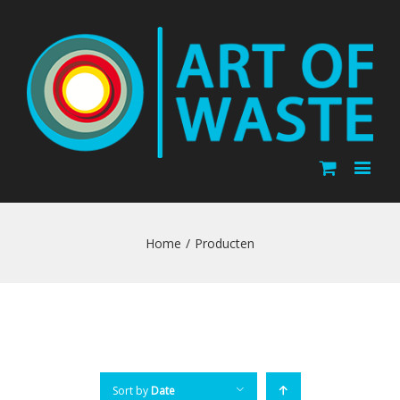
Home
/
Producten
Sort by
Date