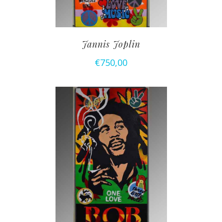
Jannis Joplin
€
750,00