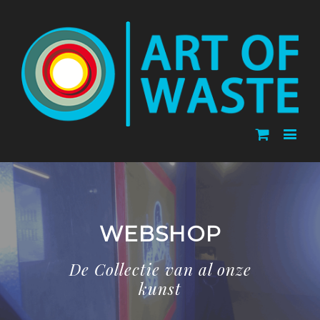
WEBSHOP
De Collectie van al onze
kunst