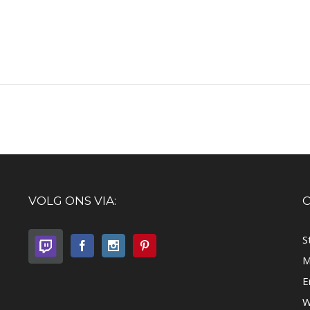
VOLG ONS VIA:
C
S
M
E
W