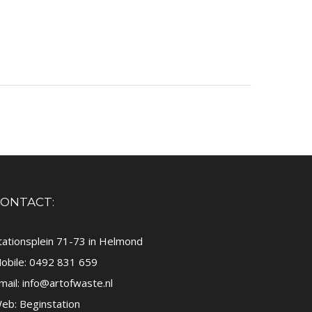
ONTACT:
tationsplein 71-73 in Helmond
obile: 0492 831 659
mail:
info@artofwaste.nl
eb:
Beginstation