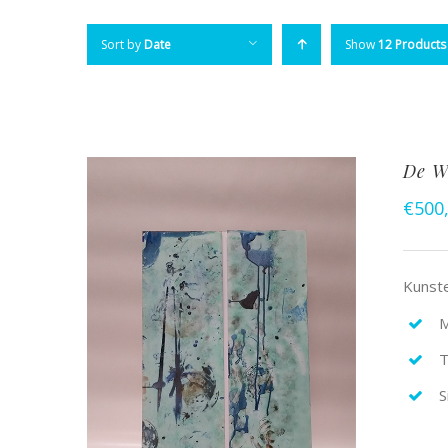
Sort by
Date
Show
12 Products
De W
€
500
Kunste
M
T
S