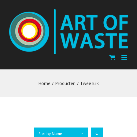
Home
/
Producten
/
Twee luik
Sort by
Name